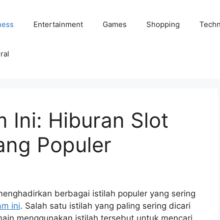
ness
Entertainment
Games
Shopping
Techn
ral
 Ini: Hiburan Slot
ang Populer
enghadirkan berbagai istilah populer yang sering
am ini
. Salah satu istilah yang paling sering dicari
main menggunakan istilah tersebut untuk mencari