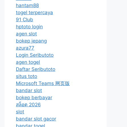
hantam88
togel terpercaya
91 Club
hptoto login
agen slot
bokep jepang
azura77
Login Seributoto
agen togel
Daftar Seributoto
situs toto
Microsoft Teams 网页版
bandar slot
bokep berbayar
สล็อต 2026
slot
bandar slot gacor
bandar togel