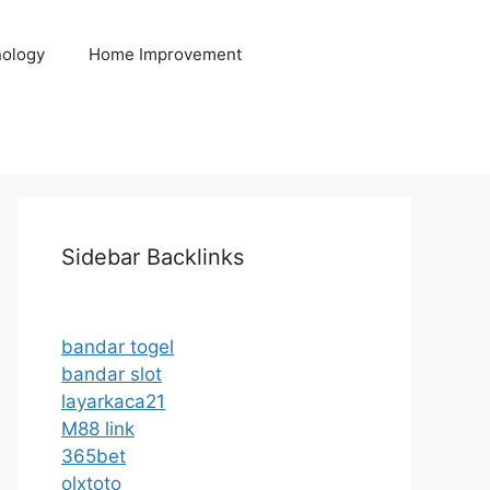
ology
Home Improvement
Sidebar Backlinks
bandar togel
bandar slot
layarkaca21
M88 link
365bet
olxtoto