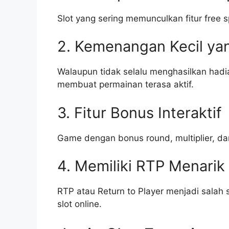
Slot yang sering memunculkan fitur free 
2. Kemenangan Kecil ya
Walaupun tidak selalu menghasilkan hadi
membuat permainan terasa aktif.
3. Fitur Bonus Interaktif
Game dengan bonus round, multiplier, dan
4. Memiliki RTP Menarik
RTP atau Return to Player menjadi salah s
slot online.