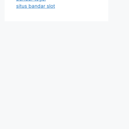
situs bandar slot