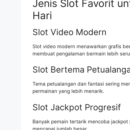
Jenis Slot Favorit u
Hari
Slot Video Modern
Slot video modern menawarkan grafis ber
membuat pengalaman bermain lebih seru
Slot Bertema Petualang
Tema petualangan dan fantasi sering me
permainan yang lebih menarik.
Slot Jackpot Progresif
Banyak pemain tertarik mencoba jackpot 
mencapai jumlah besar.