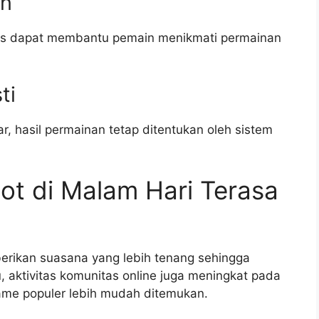
an
onus dapat membantu pemain menikmati permainan
ti
r, hasil permainan tetap ditentukan oleh sistem
ot di Malam Hari Terasa
rikan suasana yang lebih tenang sehingga
tu, aktivitas komunitas online juga meningkat pada
ame populer lebih mudah ditemukan.