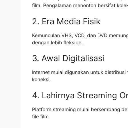
film. Pengalaman menonton bersifat kolek
2. Era Media Fisik
Kemunculan VHS, VCD, dan DVD memungk
dengan lebih fleksibel.
3. Awal Digitalisasi
Internet mulai digunakan untuk distribus
koneksi.
4. Lahirnya Streaming O
Platform streaming mulai berkembang d
file film.