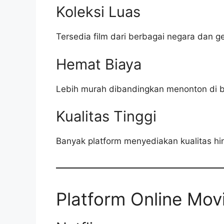
Koleksi Luas
Tersedia film dari berbagai negara dan g
Hemat Biaya
Lebih murah dibandingkan menonton di bi
Kualitas Tinggi
Banyak platform menyediakan kualitas hi
Platform Online Mov