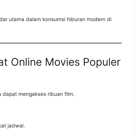
tandar utama dalam konsumsi hiburan modern di
t Online Movies Populer
 dapat mengakses ribuan film.
kat jadwal.