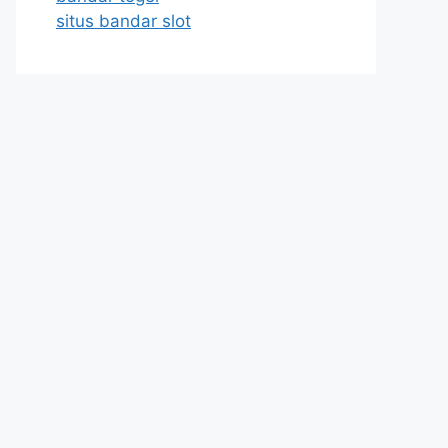
situs bandar slot