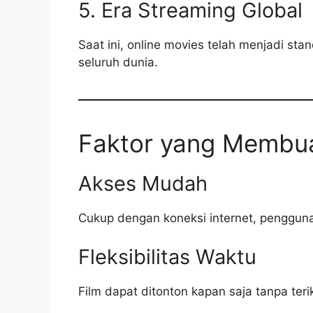
5. Era Streaming Global
Saat ini, online movies telah menjadi s
seluruh dunia.
Faktor yang Membua
Akses Mudah
Cukup dengan koneksi internet, pengguna
Fleksibilitas Waktu
Film dapat ditonton kapan saja tanpa teri