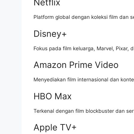
Netflix
Platform global dengan koleksi film dan se
Disney+
Fokus pada film keluarga, Marvel, Pixar, 
Amazon Prime Video
Menyediakan film internasional dan konten
HBO Max
Terkenal dengan film blockbuster dan ser
Apple TV+