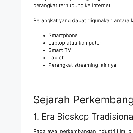
perangkat terhubung ke internet.
Perangkat yang dapat digunakan antara l
Smartphone
Laptop atau komputer
Smart TV
Tablet
Perangkat streaming lainnya
Sejarah Perkembang
1. Era Bioskop Tradisiona
Pada awal perkembangan industri film, 