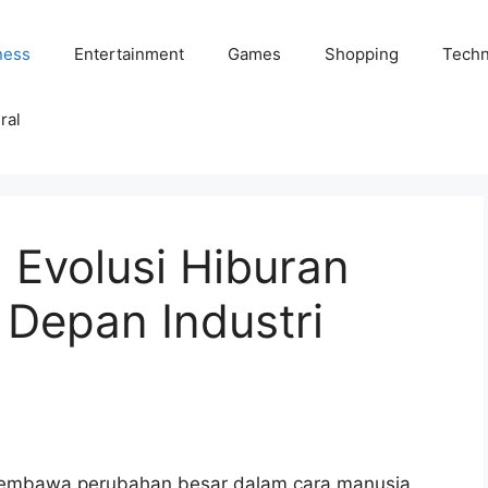
ness
Entertainment
Games
Shopping
Techn
ral
Evolusi Hiburan
 Depan Industri
 membawa perubahan besar dalam cara manusia