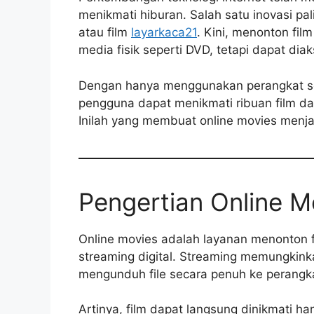
menikmati hiburan. Salah satu inovasi p
atau film
layarkaca21
. Kini, menonton film
media fisik seperti DVD, tetapi dapat dia
Dengan hanya menggunakan perangkat sepe
pengguna dapat menikmati ribuan film da
Inilah yang membuat online movies menja
Pengertian Online M
Online movies adalah layanan menonton f
streaming digital. Streaming memungkinka
mengunduh file secara penuh ke perangk
Artinya, film dapat langsung dinikmati 