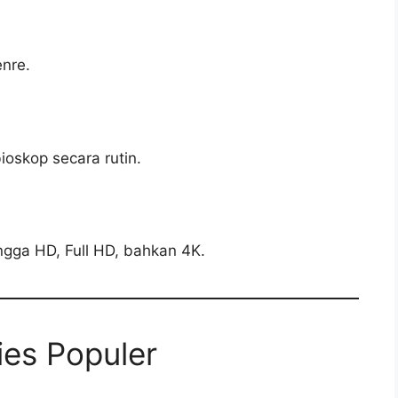
enre.
oskop secara rutin.
ngga HD, Full HD, bahkan 4K.
ies Populer