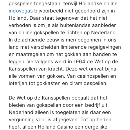
gokspelen toegestaan,
terwijl Hollandse online
indovegas
bijvoorbeeld niet geoorloofd zijn in
Holland. Daar staat tegenover dat het niet
verboden is om je als buitenlandse aanbieder
van online gokspellen te richten op Nederland.
In de achtiende eeuw is men begonnen in ons
land met verscheiden limiterende regelgevingen
en maatregelen om het gokken aan banden te
leggen. Vervolgens werd in 1964 de Wet op de
Kansspellen van kracht. Deze wet omvat bijna
alle vormen van gokken. Van casinospellen en
loterijen tot gokkasten en piramidespellen.
De Wet op de Kansspellen bepaalt dat het
bieden van gokspellen door een bedrijf uit
Nederland alleen is toegelaten als daar een
vergunning voor is afgegeven. Tot op heden
heeft alleen Holland Casino een dergelijke