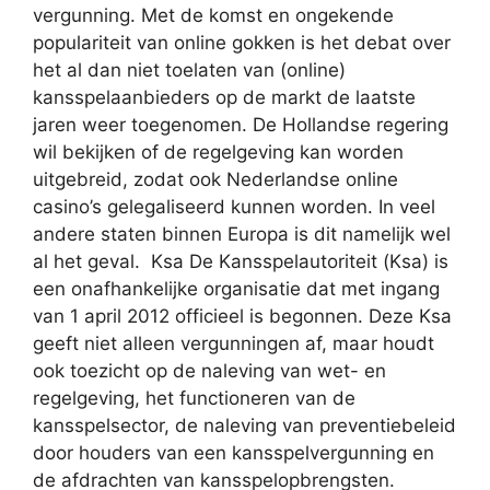
vergunning. Met de komst en ongekende
populariteit van online gokken is het debat over
het al dan niet toelaten van (online)
kansspelaanbieders op de markt de laatste
jaren weer toegenomen. De Hollandse regering
wil bekijken of de regelgeving kan worden
uitgebreid, zodat ook Nederlandse online
casino’s gelegaliseerd kunnen worden. In veel
andere staten binnen Europa is dit namelijk wel
al het geval. Ksa De Kansspelautoriteit (Ksa) is
een onafhankelijke organisatie dat met ingang
van 1 april 2012 officieel is begonnen. Deze Ksa
geeft niet alleen vergunningen af, maar houdt
ook toezicht op de naleving van wet- en
regelgeving, het functioneren van de
kansspelsector, de naleving van preventiebeleid
door houders van een kansspelvergunning en
de afdrachten van kansspelopbrengsten.