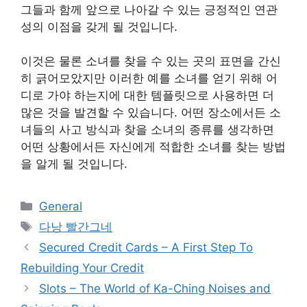
그들과 함께 앞으로 나아갈 수 있는 긍정적인 연관
성의 이점을 갖게 될 것입니다.
이것은 물론 소녀를 찾을 수 있는 곳의 표면을 간신
히 긁어모았지만 이러한 예를 소녀를 얻기 위해 어
디로 가야 하는지에 대한 템플릿으로 사용하면 더
많은 것을 발견할 수 있습니다. 어떤 장소에서든 소
녀들의 사고 방식과 찾을 소녀의 종류를 생각하면
어떤 상황에서든 자신에게 적합한 소녀를 찾는 방법
을 알게 될 것입니다.
Categories
General
Tags
다낭 빨간그네
Secured Credit Cards – A First Step To
Rebuilding Your Credit
Slots – The World of Ka-Ching Noises and